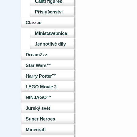
Části figurek
Příslušenství
Classic
Ministavebnice
Jednotlivé díly
DreamZzz
Star Wars™
Harry Potter™
LEGO Movie 2
NINJAGO™
Jurský svět
Super Heroes
Minecraft