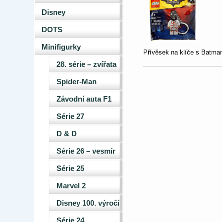
Disney
DOTS
Minifigurky
Přívěsek na klíče s Batma
28. série – zvířata
Spider-Man
Závodní auta F1
Série 27
D & D
Série 26 – vesmír
Série 25
Marvel 2
Disney 100. výročí
Série 24