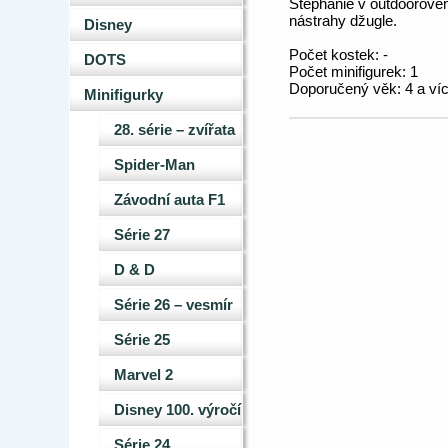
Stephanie v outdoorovém
nástrahy džugle.
Disney
Počet kostek: -
DOTS
Počet minifigurek: 1
Doporučený věk: 4 a víc
Minifigurky
28. série – zvířata
Spider-Man
Závodní auta F1
Série 27
D & D
Série 26 – vesmír
Série 25
Marvel 2
Disney 100. výročí
Série 24