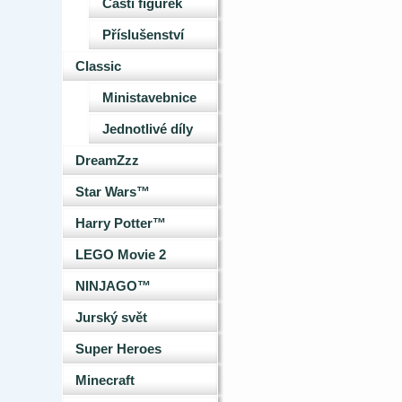
Části figurek
Příslušenství
Classic
Ministavebnice
Jednotlivé díly
DreamZzz
Star Wars™
Harry Potter™
LEGO Movie 2
NINJAGO™
Jurský svět
Super Heroes
Minecraft